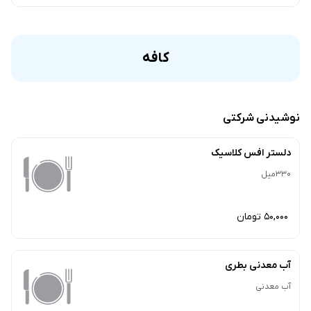
کافه
نوشیدنی شرکتی
دلستر افس کلاسیک
330میل
50,000 تومان
آب معدنی بطری
آب معدنی