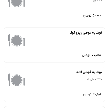
330میل
50,000 تومان
نوشابه قوطی زیرو کوکا
-
75,818 تومان
نوشابه قوطی فانتا
330 میلی لیتر
47,181 تومان