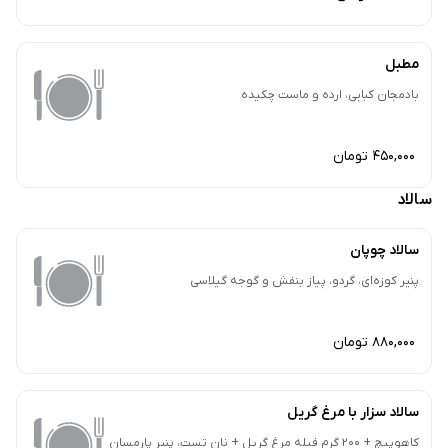
مطبل
بادمجان کبابی، ارده و ماست چکیده
450,000 تومان
سالاد
سالاد چوپان
پنیر کوزه‌ای، گردو، پیاز بنفش و گوجه گیلاسی
880,000 تومان
سالاد سزار با مرغ گریل
کاهوپیچ + 200 گرم فیله مرغ گریل + نان تست، پنیر پارمسان