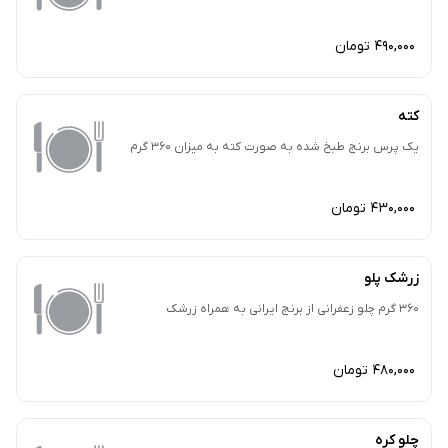
490,000 تومان
کته
یک پرس برنج طبخ شده به صورت کته به میزان 360 گرم
430,000 تومان
زرشک پلو
360 گرم چلو زعفرانی از برنج ایرانی به همراه زرشک
480,000 تومان
چلو کره