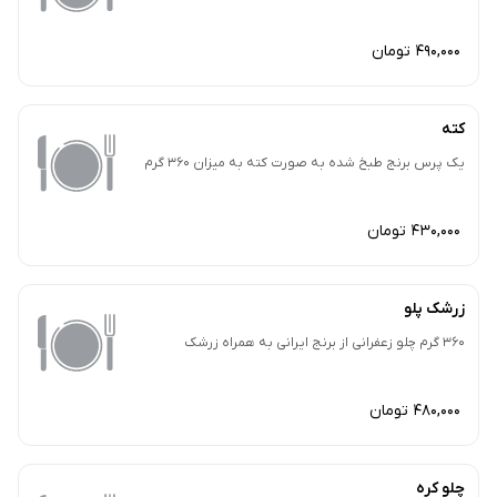
490,000 تومان
کته
یک پرس برنج طبخ شده به صورت کته به میزان 360 گرم
430,000 تومان
زرشک پلو
360 گرم چلو زعفرانی از برنج ایرانی به همراه زرشک
480,000 تومان
چلو کره